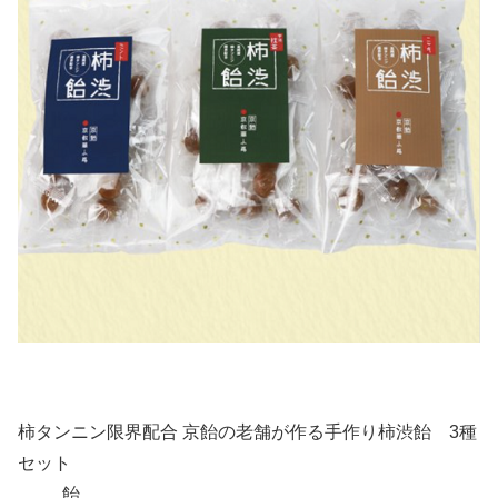
柿タンニン限界配合 京飴の老舗が作る手作り柿渋飴 3種
セット
飴