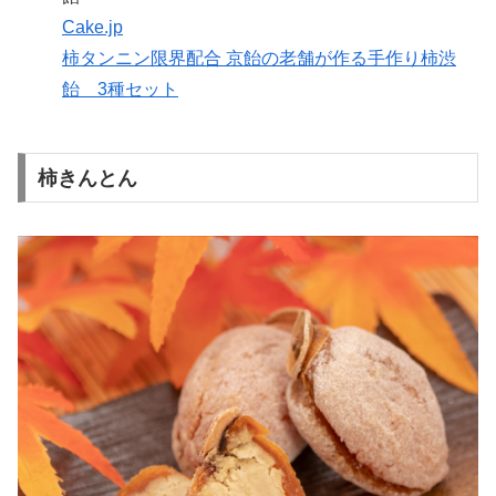
Cake.jp
柿タンニン限界配合 京飴の老舗が作る手作り柿渋
飴 3種セット
柿きんとん